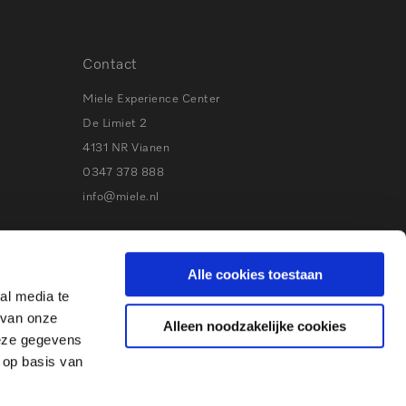
Contact
Miele Experience Center
De Limiet 2
4131 NR Vianen
0347 378 888
info@miele.nl
Volg Miele
Alle cookies toestaan
Bezoek
Bezoek
Bezoek
Visit
al media te
onze
onze
onze
our
 van onze
Alleen noodzakelijke cookies
Facebook
Instagram
Youtube
Pinterest
deze gegevens
 op basis van