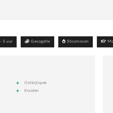
- 5 uur
Gevogelte
Stoomoven
Mo
Ontbijtspek
Kruiden