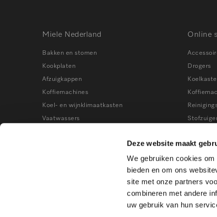
Miele Nederland
Online 
Bakken en stomen
Accessoir
Kookplaten
Drogers
Afzuigkappen
Koelkast
Koffiemachines
Koffiema
Koel- en wijnklimaatkasten
Reiniging
Vaatwassers
Stofzuige
Wasmachines
Stoomove
Deze website maakt gebru
Stofzuigers
Vaatwass
We gebruiken cookies om c
Kookworkshops
Vrieskast
bieden en om ons websitev
Wasmach
site met onze partners vo
Wijnklima
combineren met andere inf
uw gebruik van hun servic