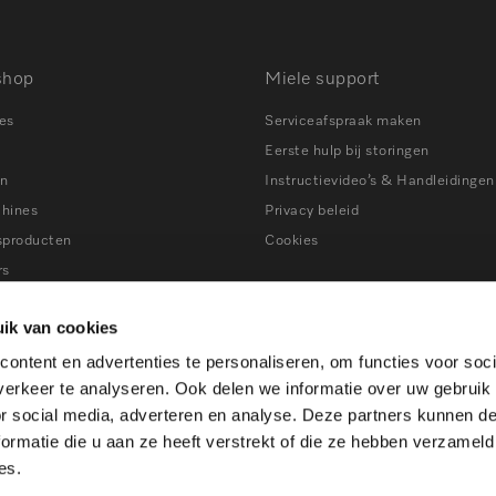
shop
Miele support
es
Serviceafspraak maken
Eerste hulp bij storingen
en
Instructievideo’s & Handleidingen
chines
Privacy beleid
sproducten
Cookies
rs
ns
Tips bij storingen
ik van cookies
ers
ontent en advertenties te personaliseren, om functies voor soci
en
erkeer te analyseren. Ook delen we informatie over uw gebruik
ines
or social media, adverteren en analyse. Deze partners kunnen 
atkasten
ormatie die u aan ze heeft verstrekt of die ze hebben verzameld
es.