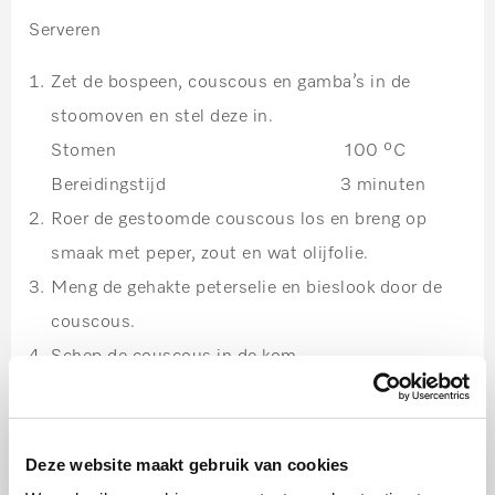
Serveren
Zet de bospeen, couscous en gamba’s in de
stoomoven en stel deze in.
Stomen 100 ⁰C
Bereidingstijd 3 minuten
Roer de gestoomde couscous los en breng op
smaak met peper, zout en wat olijfolie.
Meng de gehakte peterselie en bieslook door de
couscous.
Schep de couscous in de kom.
Leg de gestoomde gamba erop en steek de
bospeen stukjes er speels tussen samen met de
dille topjes.
Deze website maakt gebruik van cookies
Sprenkel er wat olijfolie overheen en zet er dopjes