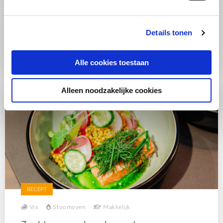
Rijst
Combi-stoomoven
Makkelijk
Couscous met rode biet en
Details tonen
geitenkaas
Alle cookies toestaan
Alleen noodzakelijke cookies
RECEPT
Vis
Stoomoven
Makkelijk