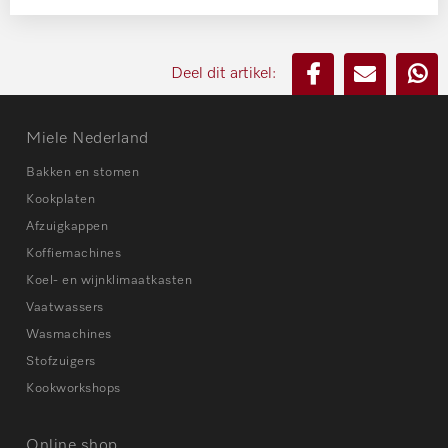
Deel dit artikel:
Miele Nederland
Bakken en stomen
Kookplaten
Afzuigkappen
Koffiemachines
Koel- en wijnklimaatkasten
Vaatwassers
Wasmachines
Stofzuigers
Kookworkshops
Online shop