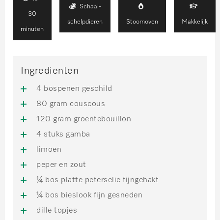
Schaal-
30
schelpdieren
Stoomoven
Makkelijk
minuten
Ingredienten
4 bospenen geschild
80 gram couscous
120 gram groentebouillon
4 stuks gamba
limoen
peper en zout
¼ bos platte peterselie fijngehakt
¼ bos bieslook fijn gesneden
dille topjes