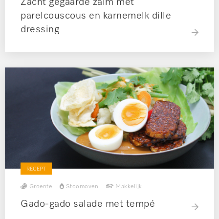
Zacht gegaarde zalm met
parelcouscous en karnemelk dille
dressing
RECEPT
Groente
Stoomoven
Makkelijk
Gado-gado salade met tempé