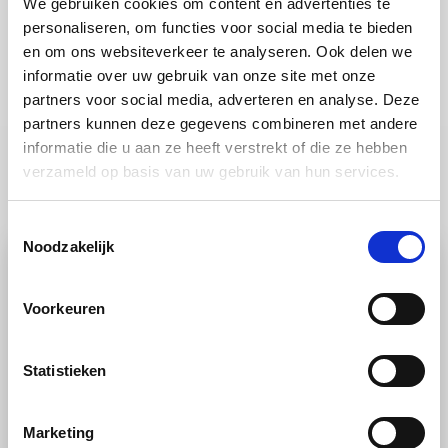
We gebruiken cookies om content en advertenties te
personaliseren, om functies voor social media te bieden
limoenmayonaise tussen.
en om ons websiteverkeer te analyseren. Ook delen we
informatie over uw gebruik van onze site met onze
partners voor social media, adverteren en analyse. Deze
partners kunnen deze gegevens combineren met andere
informatie die u aan ze heeft verstrekt of die ze hebben
verzameld op basis van uw gebruik van hun services.
Ook lekker
Toestemmingsselectie
Noodzakelijk
Voorkeuren
Statistieken
Marketing
RECEPT