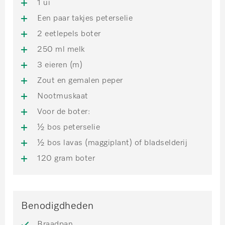
1 ui
Een paar takjes peterselie
2 eetlepels boter
250 ml melk
3 eieren (m)
Zout en gemalen peper
Nootmuskaat
Voor de boter:
½ bos peterselie
½ bos lavas (maggiplant) of bladselderij
120 gram boter
Benodigdheden
Braadpan