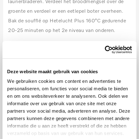
laurierbladeren. Verdeel het broodmengsel over de
groente en verdeel er een eetlepel boter overheen.
Bak de soufflé op Hetelucht Plus 160°C gedurende
20-25 minuten op het 2e niveau van onderen.
Stap 5:
Pluk voor de boter de blaadjes van de lavas en de
peterselie. Smelt de boter in een kleine sauspan tot
Deze website maakt gebruik van cookies
het schuimt. Neem de pan van de kookplaat. Plet de
We gebruiken cookies om content en advertenties te
knoflook en voeg dit met de citroenrasp en de
personaliseren, om functies voor social media te bieden
kruiden aan de warme boter toe en laat het 1-2
en om ons websiteverkeer te analyseren. Ook delen we
minuten staan. Verwijder de knoflook. Neem de
informatie over uw gebruik van onze site met onze
partners voor social media, adverteren en analyse. Deze
soufflé uit de oven en druppel de lavasboter er vlak
partners kunnen deze gegevens combineren met andere
voor het serveren overheen.
informatie die u aan ze heeft verstrekt of die ze hebben
verzameld op basis van uw gebruik van hun services.