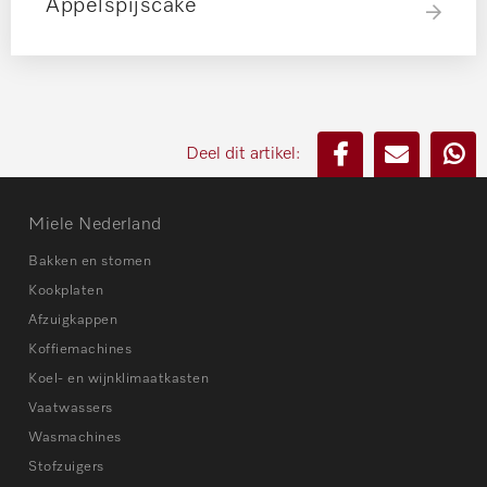
Appelspijscake
Deel dit artikel:
Miele Nederland
Bakken en stomen
Kookplaten
Afzuigkappen
Koffiemachines
Koel- en wijnklimaatkasten
Vaatwassers
Wasmachines
Stofzuigers