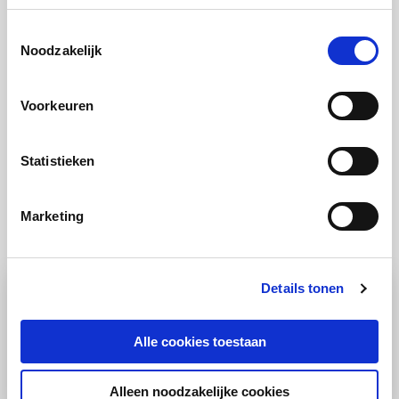
Tip
Toestemmingsselectie
Noodzakelijk
Lekker met een salade met linzen.
Voorkeuren
Statistieken
Marketing
Ook lekker
Details tonen
Alle cookies toestaan
Alleen noodzakelijke cookies