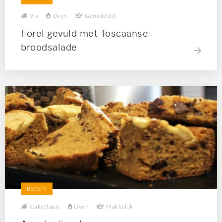
Vis
Oven
Gemiddeld
Forel gevuld met Toscaanse
broodsalade
RECEPT
Cake/taart
Oven
Makkelijk