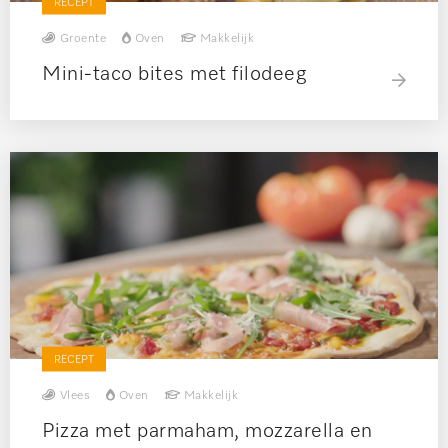
RECEPT
Groente
Oven
Makkelijk
Mini-taco bites met filodeeg
RECEPT
Vlees
Oven
Makkelijk
Pizza met parmaham, mozzarella en