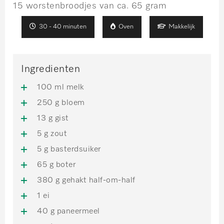
15 worstenbroodjes van ca. 65 gram
30 - 40 minuten
Oven
Makkelijk
Ingredienten
100 ml melk
250 g bloem
13 g gist
5 g zout
5 g basterdsuiker
65 g boter
380 g gehakt half-om-half
1 ei
40 g paneermeel