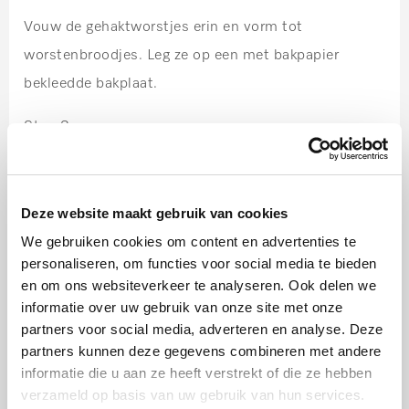
Vouw de gehaktworstjes erin en vorm tot
worstenbroodjes. Leg ze op een met bakpapier
bekleedde bakplaat.
Stap 3:
Laat de broodjes nog 60 minuten op
kamertemperatuur rijzen. Leg bovenop de broodjes
Deze website maakt gebruik van cookies
een iets vochtige theedoek.
We gebruiken cookies om content en advertenties te
Hetelucht plus 220C
personaliseren, om functies voor social media te bieden
en om ons websiteverkeer te analyseren. Ook delen we
Stap 4:
informatie over uw gebruik van onze site met onze
partners voor social media, adverteren en analyse. Deze
Bak de worstenbroodjes op de bakplaat.
partners kunnen deze gegevens combineren met andere
Hetelucht plus 220 °C
informatie die u aan ze heeft verstrekt of die ze hebben
verzameld op basis van uw gebruik van hun services.
Tijdsduur
18 minuten