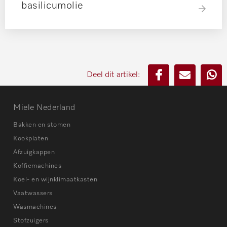
basilicumolie
Deel dit artikel:
Miele Nederland
Bakken en stomen
Kookplaten
Afzuigkappen
Koffiemachines
Koel- en wijnklimaatkasten
Vaatwassers
Wasmachines
Stofzuigers