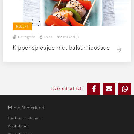
RECEPT
Gevogelte
Oven
Makkelijk
Kippenspiesjes met balsamicosaus
Deel dit artikel:
Miele Nederland
Bakken en stomen
Kookplaten