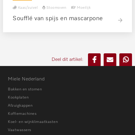
Kaas/zuivel
Stoomoven
Moeilijk
Soufflé van spijs en mascarpone
Deel dit artikel:
Miele Nederland
Bakken en stomen
Kookplaten
Afzuigkappen
Koffiemachines
Koel- en wijnklimaatkasten
Vaatwassers