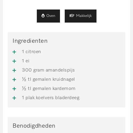
Oven
Makkelijk
Ingredienten
1 citroen
1 ei
300 gram amandelspijs
½ tl gemalen kruidnagel
½ tl gemalen kardemom
1 plak koelvers bladerdeeg
Benodigdheden