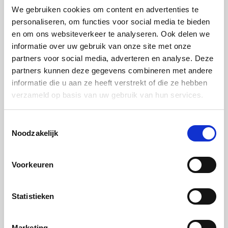
4. Doe de sojasaus, mirin, suiker en sake in een
We gebruiken cookies om content en advertenties te
personaliseren, om functies voor social media te bieden
steelpan, kook tot de helft en bewaar tot later.
en om ons websiteverkeer te analyseren. Ook delen we
6. Rijg de kippendij, aubergine en lente-ui om en om
informatie over uw gebruik van onze site met onze
op de spiesen.
partners voor social media, adverteren en analyse. Deze
7. Bestrooi met zout.
partners kunnen deze gegevens combineren met andere
informatie die u aan ze heeft verstrekt of die ze hebben
8. Verwarm de oven voor op stand: Grill groot hoog
verzameld op basis van uw gebruik van hun services.
9. Leg de spiesen op het rooster boven een bakplaat
en schuif in de oven op niveau 2: Grill groot 300
°
C.
Toestemmingsselectie
Bereidingstijd 5 minuten.
Noodzakelijk
10. Smeer de spiesen in met de yakitori-saus en zet
terug in de oven: grill groot 300
°
C.
Voorkeuren
Bereidingstijd 3-4 minuten.
11. Lak de spiesen een laatste keer af met een
Statistieken
schone kwast en garneer met lente-ui en
sesamzaadjes.
Marketing