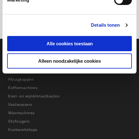
Serveer direct.
Details tonen
Deel dit artikel:
Alle cookies toestaan
Miele Nederland
Alleen noodzakelijke cookies
Bakken en stomen
Kookplaten
Afzuigkappen
Koffiemachines
Koel- en wijnklimaatkasten
Vaatwassers
Wasmachines
Stofzuigers
Kookworkshops