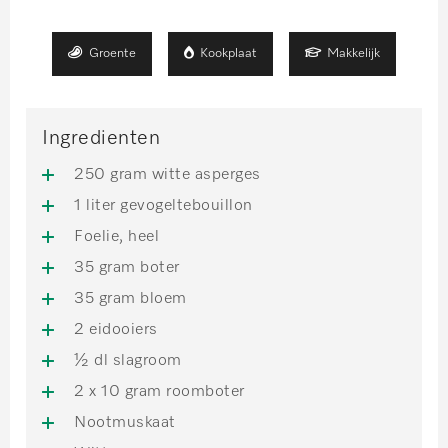
Groente
Kookplaat
Makkelijk
Ingredienten
250 gram witte asperges
1 liter gevogeltebouillon
Foelie, heel
35 gram boter
35 gram bloem
2 eidooiers
½ dl slagroom
2 x 10 gram roomboter
Nootmuskaat