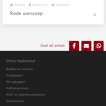
Groente
Stoomoven
Makkelijk
Rode uiensoep
Deel dit artikel:
Miele Nederland
Bakken en stomen
Kookplaten
Afzuigkappen
Koffiemachines
Koel- en wijnklimaatkasten
Vaatwassers