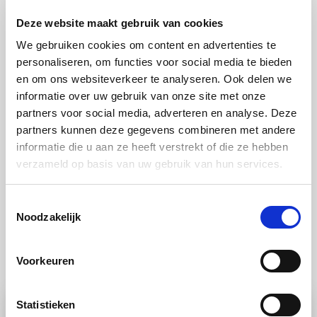
Deze website maakt gebruik van cookies
We gebruiken cookies om content en advertenties te
Tip
personaliseren, om functies voor social media te bieden
en om ons websiteverkeer te analyseren. Ook delen we
Je kan de soep gemakkelijk warmhouden in de
informatie over uw gebruik van onze site met onze
stoomoven op 90 °C zonder dat de room of eieren
partners voor social media, adverteren en analyse. Deze
partners kunnen deze gegevens combineren met andere
kunnen gaan schiften.
informatie die u aan ze heeft verstrekt of die ze hebben
verzameld op basis van uw gebruik van hun services.
Toestemmingsselectie
Noodzakelijk
Ook lekker
Voorkeuren
Statistieken