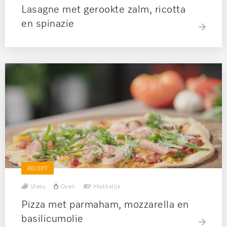
Lasagne met gerookte zalm, ricotta
en spinazie
RECEPT
Vlees
Oven
Makkelijk
Pizza met parmaham, mozzarella en
basilicumolie