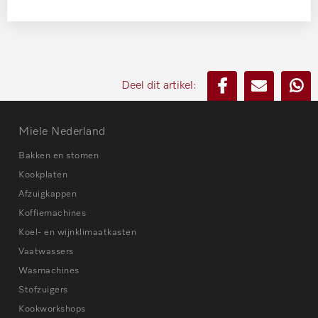
Deel dit artikel:
Miele Nederland
Bakken en stomen
Kookplaten
Afzuigkappen
Koffiemachines
Koel- en wijnklimaatkasten
Vaatwassers
Wasmachines
Stofzuigers
Kookworkshops