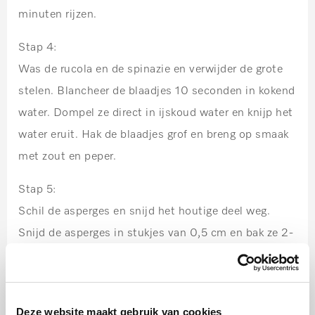
minuten rijzen.
Stap 4:
Was de rucola en de spinazie en verwijder de grote
stelen. Blancheer de blaadjes 10 seconden in kokend
water. Dompel ze direct in ijskoud water en knijp het
water eruit. Hak de blaadjes grof en breng op smaak
met zout en peper.
Stap 5:
Schil de asperges en snijd het houtige deel weg.
Snijd de asperges in stukjes van 0,5 cm en bak ze 2-
3 minuten in de warme boter aan. Breng op smaak
met zout, peper en suiker.
Stap 6:
Deze website maakt gebruik van cookies