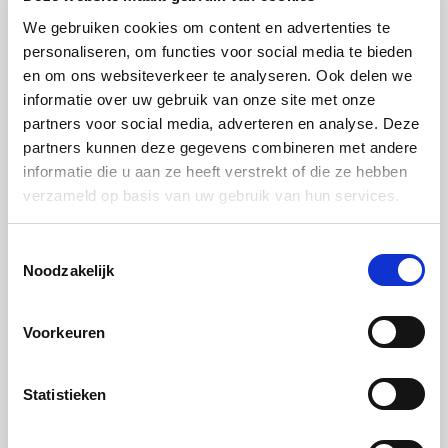
Maak de pepers schoon, verwijder zaad en
We gebruiken cookies om content en advertenties te
personaliseren, om functies voor social media te bieden
zaadlijsten en snijd het vruchtvlees fijn. Hak de
en om ons websiteverkeer te analyseren. Ook delen we
peterselie en schil en hak de knoflook. Rasp de
informatie over uw gebruik van onze site met onze
Parmezaanse kaas en snijd de mozzarella in blokjes.
partners voor social media, adverteren en analyse. Deze
partners kunnen deze gegevens combineren met andere
Roer de roomkaas los met crème fraîche, Parmezaan
informatie die u aan ze heeft verstrekt of die ze hebben
en 3 eetlepels olijfolie. Roer de knoflook, peterselie
verzameld op basis van uw gebruik van hun services.
en rode peper erdoor. Breng op smaak met zout en
peper.
Toestemmingsselectie
Noodzakelijk
Stap 7:
Verwarm de oven voor op Hetelucht Plus 200°C.
Voorkeuren
Bestrijk de bodem met de helft van het kaasmengsel.
Verdeel de asperges, rucola, spinazie en mozzarella
Statistieken
er overheen en verdeel daar de rest van het
kaasmengsel weer over. Bak de pizza gedurende 30-