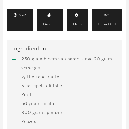
3 - 4
uur
Groente
Oven
Gemiddeld
Ingredienten
250 gram bloem van harde tarwe 20 gram
verse gist
½ theelepel suiker
5 eetlepels olijfolie
Zout
50 gram rucola
300 gram spinazie
Zeezout