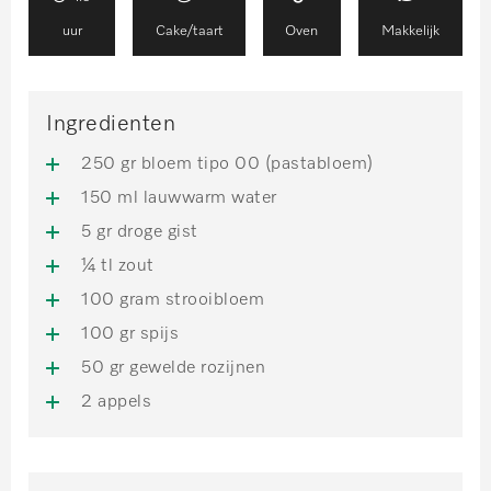
uur
Cake/taart
Oven
Makkelijk
Ingredienten
250 gr bloem tipo 00 (pastabloem)
150 ml lauwwarm water
5 gr droge gist
¼ tl zout
100 gram strooibloem
100 gr spijs
50 gr gewelde rozijnen
2 appels