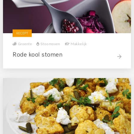
RECEPT
Groente
Stoomoven
Makkelijk
Rode kool stomen