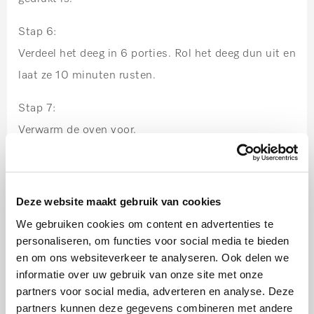
Stap 6:
Verdeel het deeg in 6 porties. Rol het deeg dun uit en
laat ze 10 minuten rusten.
Stap 7:
Verwarm de oven voor.
Intensief bakken 200 °C
Stap 8:
Deze website maakt gebruik van cookies
Meng de spijs met de gewelde rozijnen en schil en
We gebruiken cookies om content en advertenties te
snijd de appels in reepjes.
personaliseren, om functies voor social media te bieden
en om ons websiteverkeer te analyseren. Ook delen we
Stap 9:
informatie over uw gebruik van onze site met onze
partners voor social media, adverteren en analyse. Deze
Verdeel het spijs rozijnen mengsel over de pizza´s en
partners kunnen deze gegevens combineren met andere