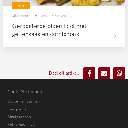
RECEPT
Groente
Oven
Makkelijk
Geroosterde bloemkool met
geitenkaas en cornichons
Deel dit artikel:
Miele Nederland
Bakken en stomen
Kookplaten
Afzuigkappen
Koffiemachines