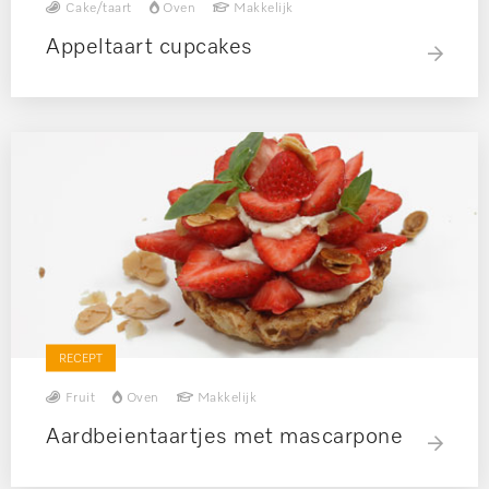
Cake/taart
Oven
Makkelijk
Appeltaart cupcakes
RECEPT
Fruit
Oven
Makkelijk
Aardbeientaartjes met mascarpone