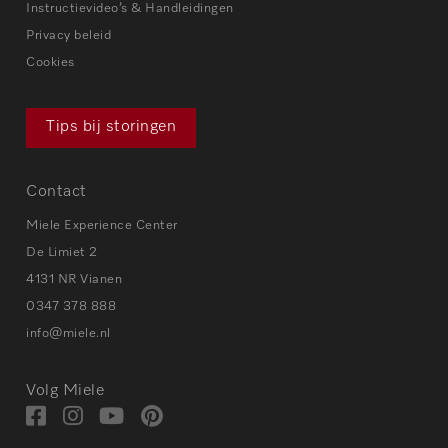
Instructievideo’s & Handleidingen
Privacy beleid
Cookies
Tips bij storingen
Contact
Miele Experience Center
De Limiet 2
4131 NR Vianen
0347 378 888
info@miele.nl
Volg Miele
Bezoek
Bezoek
Bezoek
Visit
onze
onze
onze
our