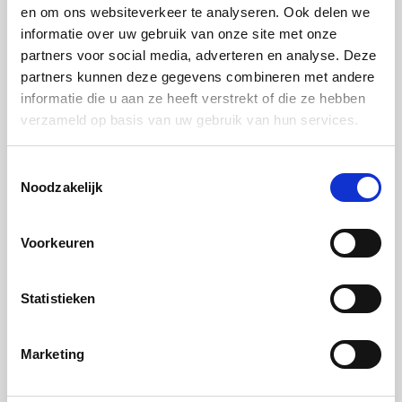
en om ons websiteverkeer te analyseren. Ook delen we
informatie over uw gebruik van onze site met onze
partners voor social media, adverteren en analyse. Deze
partners kunnen deze gegevens combineren met andere
Kook tot in perfectie met Miele
informatie die u aan ze heeft verstrekt of die ze hebben
verzameld op basis van uw gebruik van hun services.
Ervaar ultiem culinair genieten met Miele Generatie
7000. Ontdek keukenapparaten vol baanbrekende
Toestemmingsselectie
innovaties die dag in, dag uit het verschil maken in
Noodzakelijk
jouw keuken. Gemakkelijk in gebruik, uitzonderlijk
geavanceerd en voor altijd smaakvolle creaties.
Voorkeuren
Ontdek meer
Statistieken
Marketing