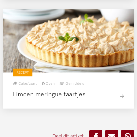
RECEPT
Cake/taart
Oven
Gemiddeld
Limoen meringue taartjes
Deel dit artikel: