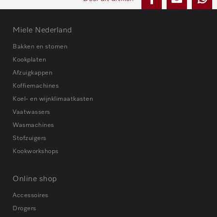
Miele Nederland
Bakken en stomen
Kookplaten
Afzuigkappen
Koffiemachines
Koel- en wijnklimaatkasten
Vaatwassers
Wasmachines
Stofzuigers
Kookworkshops
Online shop
Accessoires
Drogers