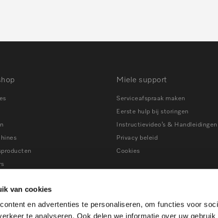
shop
Miele support
es
Serviceafspraak maken
Eerste hulp bij storingen
en
Instructievideo’s & Handleidingen
chines
Privacy beleid
sproducten
Cookies
rs
ns
Tips bij storingen
ik van cookies
ers
ontent en advertenties te personaliseren, om functies voor soci
en
erkeer te analyseren. Ook delen we informatie over uw gebruik
ines