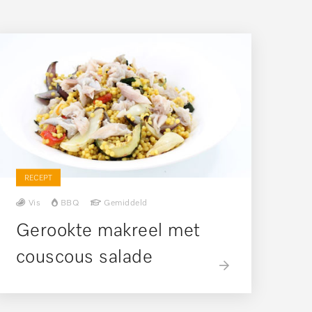
RECEPT
Vis
BBQ
Gemiddeld
Gerookte makreel met
couscous salade