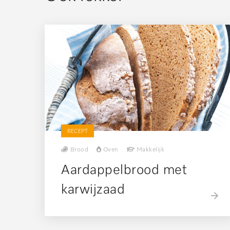
RECEPT
Brood
Oven
Makkelijk
Aardappelbrood met
karwijzaad