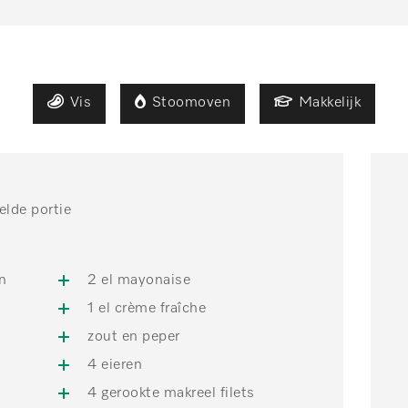
Vis
Stoomoven
Makkelijk
elde portie
n
2 el mayonaise
1 el crème fraîche
zout en peper
4 eieren
4 gerookte makreel filets