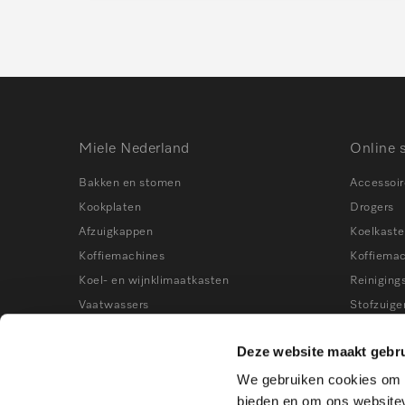
Miele Nederland
Online 
Bakken en stomen
Accessoir
Kookplaten
Drogers
Afzuigkappen
Koelkast
Koffiemachines
Koffiema
Koel- en wijnklimaatkasten
Reiniging
Vaatwassers
Stofzuige
Wasmachines
Stoomove
Deze website maakt gebru
Stofzuigers
Vaatwass
We gebruiken cookies om c
Kookworkshops
Vrieskast
bieden en om ons websitev
Wasmach