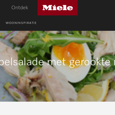
Miele
Ontdek
logo
WOONINSPIRATIE
pelsalade met gerookte 