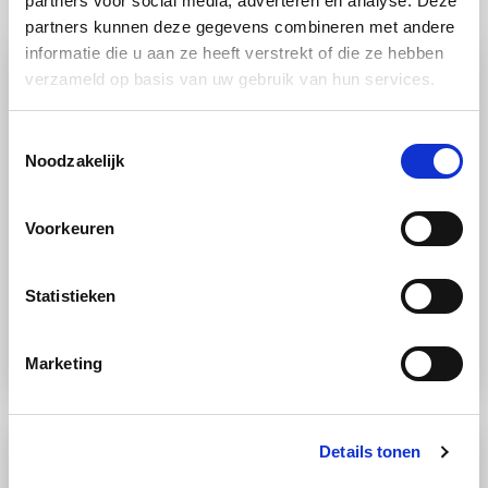
partners voor social media, adverteren en analyse. Deze
partners kunnen deze gegevens combineren met andere
informatie die u aan ze heeft verstrekt of die ze hebben
verzameld op basis van uw gebruik van hun services.
Toestemmingsselectie
Noodzakelijk
Voorkeuren
RECEPT
Statistieken
Vlees
Stoomoven
Makkelijk
Biefstuk met witlof en aardappelen
Marketing
Details tonen