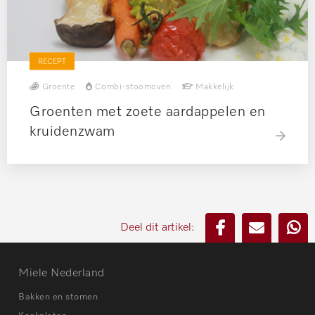
RECEPT
Groente
Combi-stoomoven
Makkelijk
Groenten met zoete aardappelen en
kruidenzwam
Deel dit artikel:
Miele Nederland
Bakken en stomen