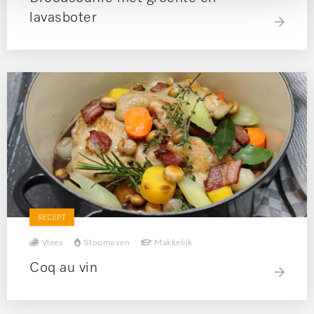
lavasboter
RECEPT
Vlees
Stoomoven
Makkelijk
Coq au vin