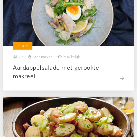
RECEPT
Vis
Stoomoven
Makkelijk
Aardappelsalade met gerookte
makreel