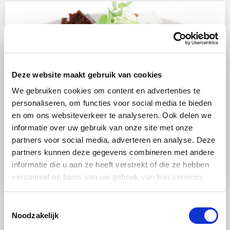
Deze website maakt gebruik van cookies
We gebruiken cookies om content en advertenties te
personaliseren, om functies voor social media te bieden
RECEPT
en om ons websiteverkeer te analyseren. Ook delen we
informatie over uw gebruik van onze site met onze
Chocolade
Stoomoven
Makkelijk
partners voor social media, adverteren en analyse. Deze
Chocoladecakejes uit de stoomoven
partners kunnen deze gegevens combineren met andere
met kokosijs
informatie die u aan ze heeft verstrekt of die ze hebben
verzameld op basis van uw gebruik van hun services.
Toestemmingsselectie
Noodzakelijk