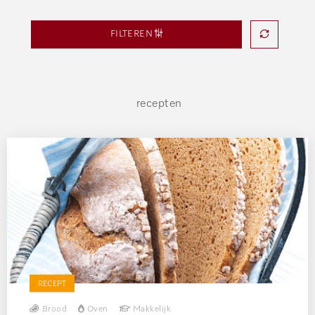
FILTEREN
recepten
RECEPT
Brood
Oven
Makkelijk