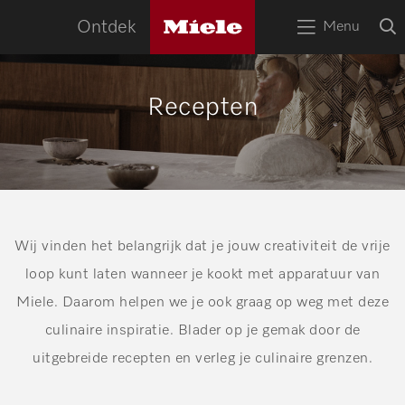
naa
Miele
O
Ontdek
Menu
logo
Open
z
bov
het
menu
HOME
Recepten
Zoek
Zoek
APPARATEN
RECEPTEN
SERVICE
TIPS
Wij vinden het belangrijk dat je jouw creativiteit de vrije
loop kunt laten wanneer je kookt met apparatuur van
WOONINSPIRATIE
Miele. Daarom helpen we je ook graag op weg met deze
culinaire inspiratie. Blader op je gemak door de
uitgebreide recepten en verleg je culinaire grenzen.