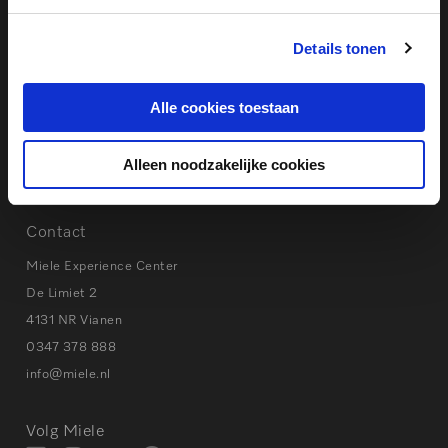
Eerste hulp bij storingen
Details tonen
Instructievideo’s & Handleidingen
Privacy beleid
Cookies
Alle cookies toestaan
Alleen noodzakelijke cookies
Tips bij storingen
Contact
Miele Experience Center
De Limiet 2
4131 NR Vianen
0347 378 888
info@miele.nl
Volg Miele