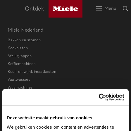
Miele
O
Ontdek
Menu
logo
Open
z
het
menu
Miele Nederland
Zoek
Zoek
Bakken en stomen
Kookplaten
Afzuigkappen
Koffiemachines
Koel- en wijnklimaatkasten
Vaatwassers
Wasmachines
Stofzuigers
Kookworkshops
Deze website maakt gebruik van cookies
Online shop
We gebruiken cookies om content en advertenties te
Accessoires