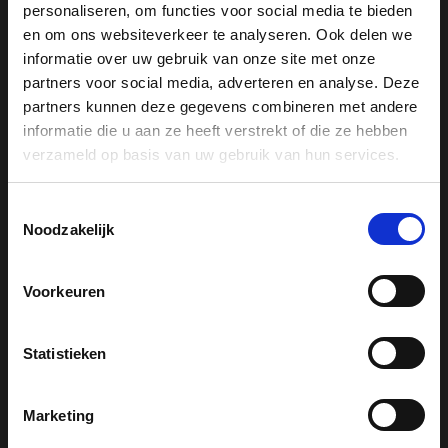
personaliseren, om functies voor social media te bieden
Drogers
en om ons websiteverkeer te analyseren. Ook delen we
Koelkasten
informatie over uw gebruik van onze site met onze
Koffiemachines
partners voor social media, adverteren en analyse. Deze
partners kunnen deze gegevens combineren met andere
Reinigingsproducten
informatie die u aan ze heeft verstrekt of die ze hebben
Stofzuigers
verzameld op basis van uw gebruik van hun services.
Stoomovens
Vaatwassers
Toestemmingsselectie
Vrieskasten
Noodzakelijk
Wasmachines
Wijnklimaatkasten
Voorkeuren
Statistieken
Miele support
Marketing
Serviceafspraak maken